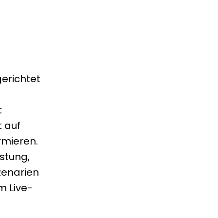
gerichtet
t
t auf
rmieren.
stung,
szenarien
m Live-