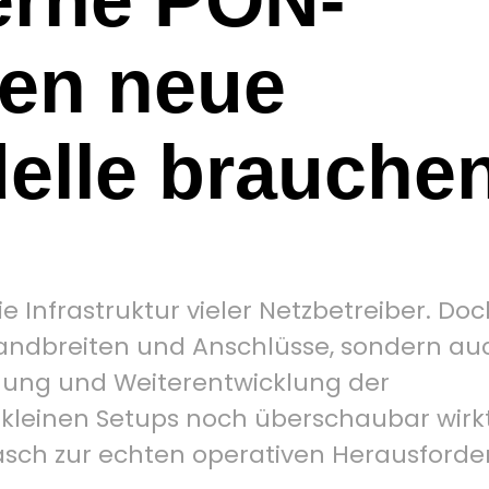
ren neue
elle brauche
ie Infrastruktur vieler Netzbetreiber. Do
andbreiten und Anschlüsse, sondern au
hung und Weiterentwicklung der
kleinen Setups noch überschaubar wirkt
ch zur echten operativen Herausforde