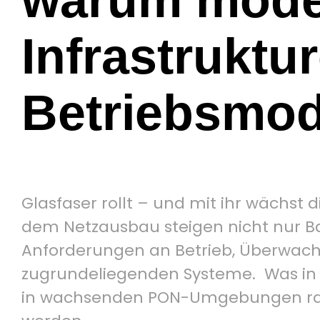
Infrastruktu
Betriebsmod
Glasfaser rollt – und mit ihr wächst d
dem Netzausbau steigen nicht nur B
Anforderungen an Betrieb, Überwac
zugrundeliegenden Systeme. Was in 
in wachsenden PON-Umgebungen ras