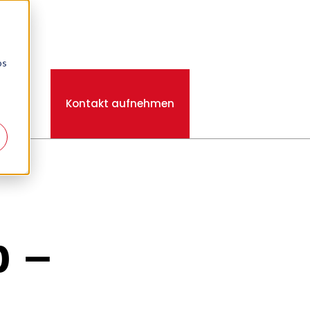
os
EN
Kontakt aufnehmen
b –