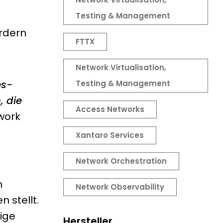
Testing & Management
rdern
FTTX
Network Virtualisation,
es-
Testing & Management
, die
Access Networks
work
Xantaro Services
Network Orchestration
n
Network Observability
n stellt.
sige
Hersteller