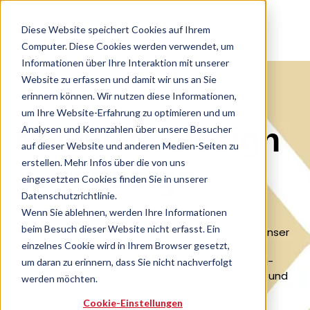
Diese Website speichert Cookies auf Ihrem
Computer. Diese Cookies werden verwendet, um
Informationen über Ihre Interaktion mit unserer
Website zu erfassen und damit wir uns an Sie
erinnern können. Wir nutzen diese Informationen,
um Ihre Website-Erfahrung zu optimieren und um
Netzwerk Design
Analysen und Kennzahlen über unsere Besucher
auf dieser Website und anderen Medien-Seiten zu
erstellen. Mehr Infos über die von uns
& Redesign
eingesetzten Cookies finden Sie in unserer
Datenschutzrichtlinie.
Wenn Sie ablehnen, werden Ihre Informationen
Wir unterstützen Sie bei Migrationskonzepten,
beim Besuch dieser Website nicht erfasst. Ein
Anbieterbewertungen und technischer Prüfung. Unser
einzelnes Cookie wird in Ihrem Browser gesetzt,
erfahrenes Team bringt herstellerübergreifende
Erfahrung mit und bietet transparente Drittpartei-
um daran zu erinnern, dass Sie nicht nachverfolgt
Evaluierung - für Ihre zukunftssicheren Strategien und
werden möchten.
langfristigen Ziele.
Cookie-Einstellungen