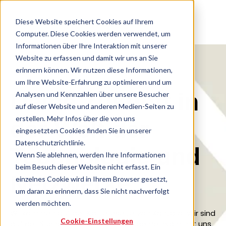
Diese Website speichert Cookies auf Ihrem
Computer. Diese Cookies werden verwendet, um
Informationen über Ihre Interaktion mit unserer
Website zu erfassen und damit wir uns an Sie
erinnern können. Wir nutzen diese Informationen,
um Ihre Website-Erfahrung zu optimieren und um
Deine Zukunft in
Analysen und Kennzahlen über unsere Besucher
auf dieser Website und anderen Medien-Seiten zu
erstellen. Mehr Infos über die von uns
der Welt der
eingesetzten Cookies finden Sie in unserer
Datenschutzrichtlinie.
Technologie und
Wenn Sie ablehnen, werden Ihre Informationen
beim Besuch dieser Website nicht erfasst. Ein
Netzwerke
einzelnes Cookie wird in Ihrem Browser gesetzt,
um daran zu erinnern, dass Sie nicht nachverfolgt
werden möchten.
Willkommen auf der Karriereseite von Xantaro! Wir sind
Cookie-Einstellungen
auf der Suche nach Talenten, die gemeinsam mit uns