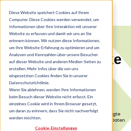
Diese Website speichert Cookies auf Ihrem
Computer. Diese Cookies werden verwendet, um
Informationen über Ihre Interaktion mit unserer
Website zu erfassen und damit wir uns an Sie
erinnern können. Wir nutzen diese Informationen,
um Ihre Website-Erfahrung zu optimieren und um
Hochverfügbarke
Analysen und Kennzahlen über unsere Besucher
auf dieser Website und anderen Medien-Seiten zu
erstellen. Mehr Infos über die von uns
it im Netzwerk –
eingesetzten Cookies finden Sie in unserer
Datenschutzrichtlinie.
"always on“
Wenn Sie ablehnen, werden Ihre Informationen
beim Besuch dieser Website nicht erfasst. Ein
einzelnes Cookie wird in Ihrem Browser gesetzt,
Ohne ein hochverfügbares Netzwerk drohen viele
um daran zu erinnern, dass Sie nicht nachverfolgt
Probleme: ungeplante Ausfallzeiten, beeinträchtigte
werden möchten.
Konnektivität, Probleme beim Management von Daten
und zunehmende Sicherheitsrisiken. Unsere
Cookie-Einstellungen