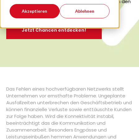
maßgeschneiderten IP-Netzwerklösungen bieten den
Ausweg.
Akzeptieren
Ablehnen
Jetzt Chancen entdecken!
Das Fehlen eines hochverfügbaren Netzwerks stellt
Unternehmen vor ernsthafte Probleme. Ungeplante
Ausfallzeiten unterbrechen den Geschäftsbetrieb und
können finanzielle Verluste sowie enttäuschte Kunden
zur Folge haben. Wird die Konnektivität instabil,
beeinträchtigt das die Kommunikation und
Zusammenarbeit. Besonders Engpässe und
Leistungseinbußen hemmen Anwendungen und