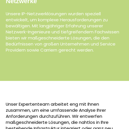
Netzwerke
Unsere IP-Netzwerklösungen wurden speziell
entwickelt, um komplexe Herausforderungen zu
bewältigen. Mit langjähriger Erfahrung unserer
Netzwerk-Ingenieure und tiefgreifendem Fachwissen
bieten wir maßgeschneiderte Lösungen, die den
Bedürfnissen von großen Unternehmen und Service
Providern sowie Carriern gerecht werden.
Unser Expertenteam arbeitet eng mit Ihnen
zusammen, um eine umfassende Analyse Ihrer
Anforderungen durchzuführen. Wir entwerfen
maßgeschneiderte Lösungen, die nahtlos in Ihre
bestehende Infrastruktur integriert oder ganz neu