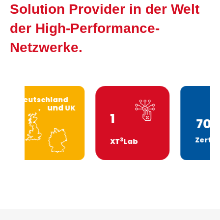
Solution Provider in der Welt
der High-Performance-
Netzwerke.
Deutschland
und
UK
1
700 +
Zertikate
3
XT
Lab