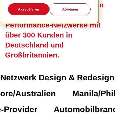
Wir sind einer der führenden
Akzeptieren
Ablehnen
Solution Provider für High-
Performance-Netzwerke mit
über 300 Kunden in
Deutschland und
Großbritannien.
tzwerk Design & Redesign
ydore/Australien
Manila/
Provider
Automobilbranch