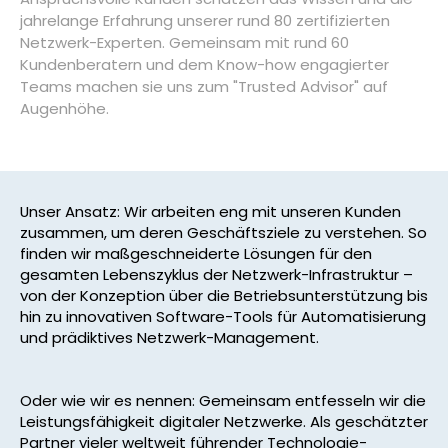
jahrelange Erfahrung unserer rund 80 zertifizierten
Netzwerk-Experten. Gemeinsam mit rund 60
Kundenberatern und dem Know-how engagierter
Teams machen sie uns zum "Trusted Advisor" auf
Augenhöhe.
Unser Ansatz: Wir arbeiten eng mit unseren Kunden
zusammen, um deren Geschäftsziele zu verstehen. So
finden wir maßgeschneiderte Lösungen für den
gesamten Lebenszyklus der Netzwerk-Infrastruktur –
von der Konzeption über die Betriebsunterstützung bis
hin zu innovativen Software-Tools für Automatisierung
und prädiktives Netzwerk-Management.
Oder wie wir es nennen:
Gemeinsam entfesseln wir die
Leistungsfähigkeit digitaler Netzwerke.
Als geschätzter
Partner vieler weltweit führender Technologie-