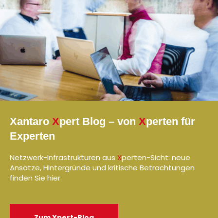
Xantaro
X
pert Blog – von
X
perten für
Experten
Netzwerk-Infrastrukturen aus
X
perten-Sicht: neue
Ansätze, Hintergründe und kritische Betrachtungen
finden Sie hier.
Zum Xpert-Blog