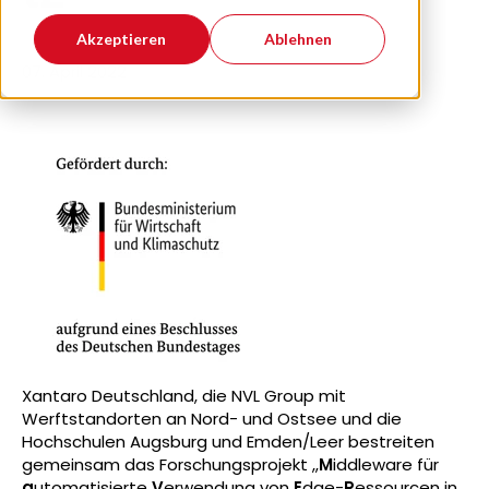
Akzeptieren
Ablehnen
07. April 2022
Xantaro Deutschland, die NVL Group mit
Werftstandorten an Nord- und Ostsee und die
Hochschulen Augsburg und Emden/Leer bestreiten
gemeinsam das Forschungsprojekt „
M
iddleware für
a
utomatisierte
V
erwendung von
E
dge-
R
essourcen in