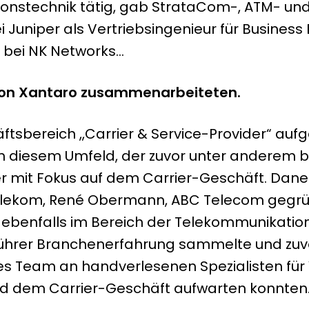
tionstechnik tätig, gab StrataCom-, ATM- un
ei Juniper als Vertriebsingenieur für Busine
h bei NK Networks…
von Xantaro zusammenarbeiteten.
tsbereich „Carrier & Service-Provider“ au
t in diesem Umfeld, der zuvor unter anderem 
hier mit Fokus auf dem Carrier-Geschäft. Da
ekom, René Obermann, ABC Telecom gegründ
benfalls im Bereich der Telekommunikations
führer Branchenerfahrung sammelte und zuvo
 Team an handverlesenen Spezialisten für Ve
und dem Carrier-Geschäft aufwarten konnten