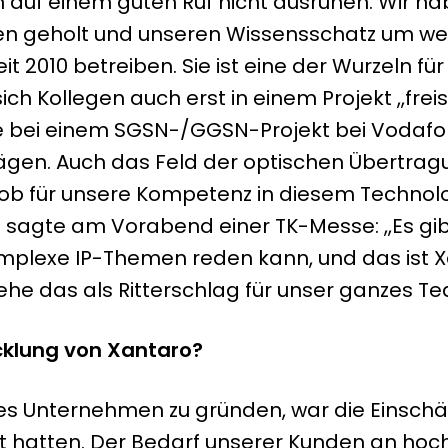
h auf einem guten Ruf nicht ausruhen. Wir h
n geholt und unseren Wissensschatz um weit
eit 2010 betreiben. Sie ist eine der Wurzeln 
Kollegen auch erst in einem Projekt „freis
se bei einem SGSN-/GGSN-Projekt bei Vodafo
gen. Auch das Feld der optischen Übertragu
 Lob für unsere Kompetenz in diesem Technolo
agte am Vorabend einer TK-Messe: „Es gibt –
omplexe IP-Themen reden kann, und das ist Xa
sehe das als Ritterschlag für unser ganzes T
cklung von Xantaro?
es Unternehmen zu gründen, war die Einschät
 hatten. Der Bedarf unserer Kunden an hochs