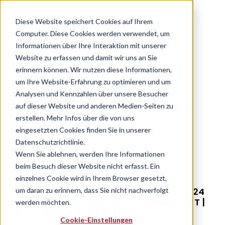
Diese Website speichert Cookies auf Ihrem
Computer. Diese Cookies werden verwendet, um
Informationen über Ihre Interaktion mit unserer
Website zu erfassen und damit wir uns an Sie
Xantaro XPERT
erinnern können. Wir nutzen diese Informationen,
um Ihre Website-Erfahrung zu optimieren und um
DAYs | Cyber
Analysen und Kennzahlen über unsere Besucher
auf dieser Website und anderen Medien-Seiten zu
erstellen. Mehr Infos über die von uns
Security
eingesetzten Cookies finden Sie in unserer
Datenschutzrichtlinie.
Wenn Sie ablehnen, werden Ihre Informationen
beim Besuch dieser Website nicht erfasst. Ein
einzelnes Cookie wird in Ihrem Browser gesetzt,
31. Oktober 2024 KÖLN | 21. November 2024
um daran zu erinnern, dass Sie nicht nachverfolgt
HAMBURG | 6. November 2024 FRANKFURT |
werden möchten.
28. November 2024 BERLIN
Cookie-Einstellungen